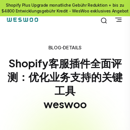
Shopify Plus Upgrade monatliche Gebühr Reduktion + bis zu
$4800 Entwicklungsgebühr Kredit - WesWoo exklusives Angebot
BLOG-DETAILS
Shopify客服插件全面评
测：优化业务支持的关键
工具
weswoo