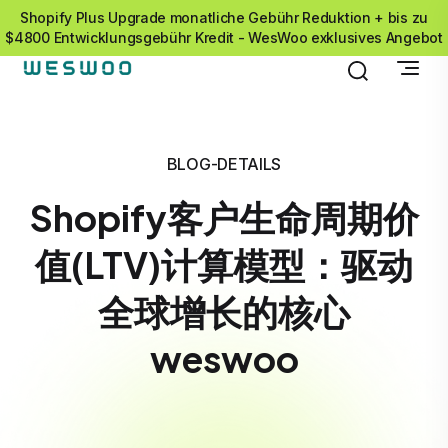
Shopify Plus Upgrade monatliche Gebühr Reduktion + bis zu
$4800 Entwicklungsgebühr Kredit - WesWoo exklusives Angebot
BLOG-DETAILS
Shopify客户生命周期价
值(LTV)计算模型：驱动
全球增长的核心
weswoo