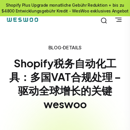
Shopify Plus Upgrade monatliche Gebühr Reduktion + bis zu
$4800 Entwicklungsgebühr Kredit - WesWoo exklusives Angebot
BLOG-DETAILS
Shopify税务自动化工
具：多国VAT合规处理 –
驱动全球增长的关键
weswoo