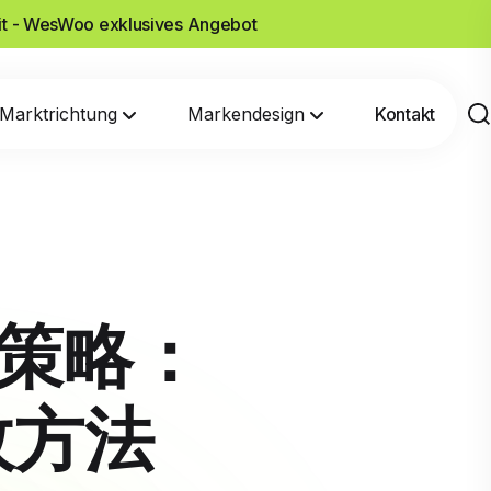
it - WesWoo exklusives Angebot
Marktrichtung
Markendesign
Kontakt
流策略：
效方法