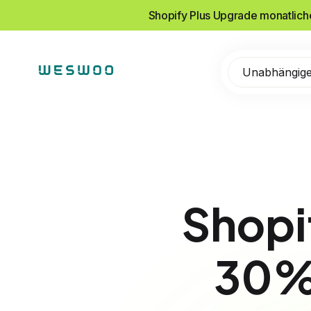
Shopify Plus Upgrade monatlic
Unabhängige
Sho
30