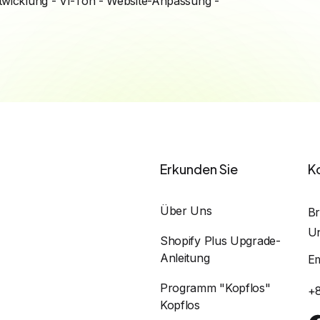
wicklung - VI-Ton - Website-Anpassung -
Erkunden Sie
K
Über Uns
Br
Un
Shopify Plus Upgrade-
Anleitung
E
Programm "Kopflos"
+
Kopflos