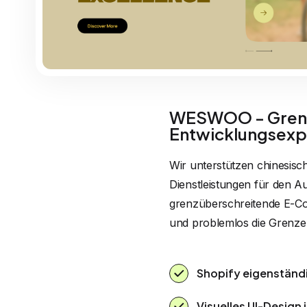
WESWOO - Grenz
Entwicklungsexp
Wir unterstützen chinesisc
Dienstleistungen für den Au
grenzüberschreitende E-Co
und problemlos die Grenze
Shopify eigenständ
Visuelles UI-Design 