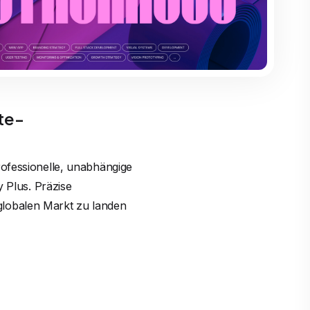
te-
rofessionelle, unabhängige
y Plus. Präzise
globalen Markt zu landen