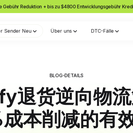
he Gebühr Reduktion + bis zu $4800 Entwicklungsgebühr Kred
r Sender Neu
Über uns
DTC-Fälle
BLOG-DETAILS
pify退货逆向物
%成本削减的有