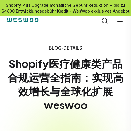
Shopify Plus Upgrade monatliche Gebühr Reduktion + bis zu
$4800 Entwicklungsgebühr Kredit - WesWoo exklusives Angebot
BLOG-DETAILS
Shopify医疗健康类产品
合规运营全指南：实现高
效增长与全球化扩展
weswoo