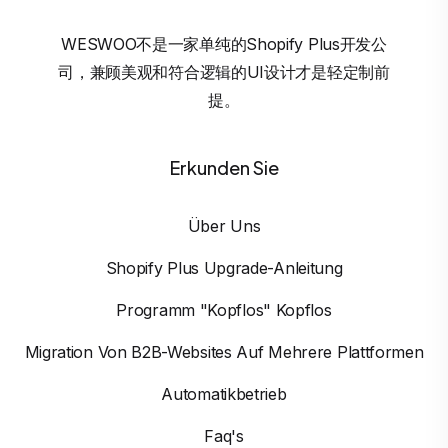
WESWOO不是一家单纯的Shopify Plus开发公
司，兼顾美观和符合逻辑的UI设计才是轻定制前
提。
Erkunden Sie
Über Uns
Shopify Plus Upgrade-Anleitung
Programm "Kopflos" Kopflos
Migration Von B2B-Websites Auf Mehrere Plattformen
Automatikbetrieb
Faq's