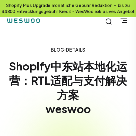
Shopify Plus Upgrade monatliche Gebühr Reduktion + bis zu
$4800 Entwicklungsgebühr Kredit - WesWoo exklusives Angebot
BLOG-DETAILS
Shopify中东站本地化运
营：RTL适配与支付解决
方案
weswoo