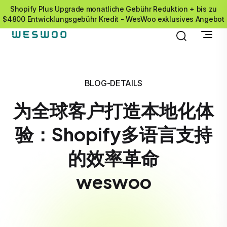
Shopify Plus Upgrade monatliche Gebühr Reduktion + bis zu
$4800 Entwicklungsgebühr Kredit - WesWoo exklusives Angebot
BLOG-DETAILS
为全球客户打造本地化体
验：Shopify多语言支持
的效率革命
weswoo