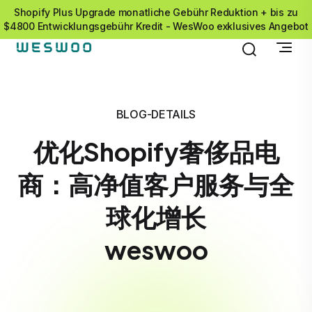
Shopify Plus Upgrade monatliche Gebühr Reduktion + bis zu
$4800 Entwicklungsgebühr Kredit - WesWoo exklusives Angebot
BLOG-DETAILS
优化Shopify奢侈品电
商：高净值客户服务与全
球化增长
weswoo