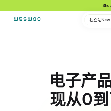
Sho
独立站New
电子产品
现从0