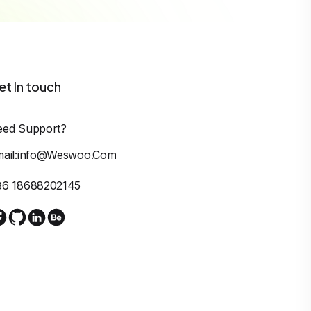
et In touch
eed Support?
mail:info@weswoo.com
86 18688202145