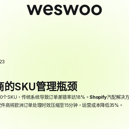
weswoo
23
的SKU管理瓶颈
0个SKU，传统系统导致订单差错率达18%。
Shopify
汽配解决
件商将欧洲订单处理时效压缩至15分钟，运营成本降低35%。