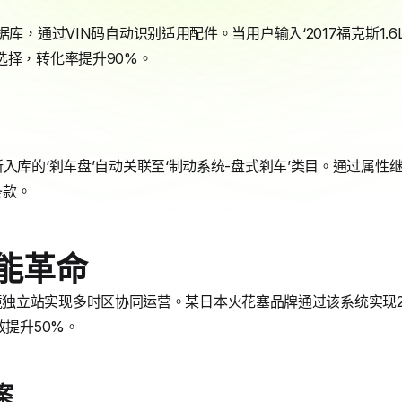
据库，通过VIN码自动识别适用配件。当用户输入‘2017福克斯1.
选择，转化率提升90%。
新入库的‘刹车盘’自动关联至‘制动系统-盘式刹车’类目。通过属
条款。
能革命
方案使跨境独立站实现多时区协同运营。某日本火花塞品牌通过该系统实
效提升50%。
案