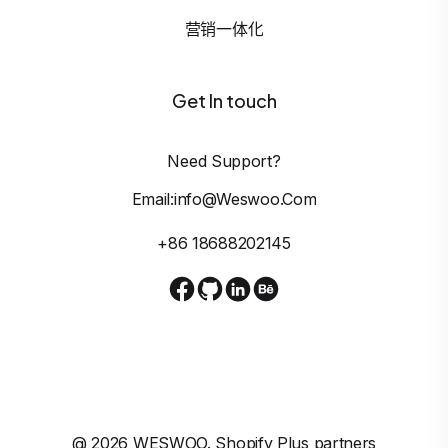
营销一体化
Get In touch
Need Support?
Email:info@weswoo.com
+86 18688202145
@
2026
WESWOO. Shopify Plus partners