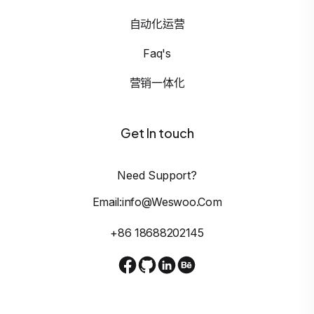
自动化运营
Faq's
营销一体化
Get In touch
Need Support?
Email:info@weswoo.com
+86 18688202145