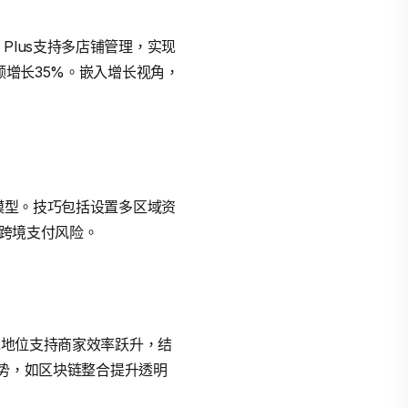
y Plus支持多店铺管理，实现
额增长35%。嵌入增长视角，
成风控模型。技巧包括设置多区域资
%跨境支付风险。
理的领先地位支持商家效率跃升，结
4年趋势，如区块链整合提升透明