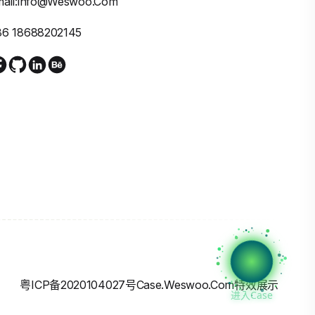
mail:info@weswoo.com
86 18688202145
粤ICP备2020104027号
Case.weswoo.com特效展示
进入Case