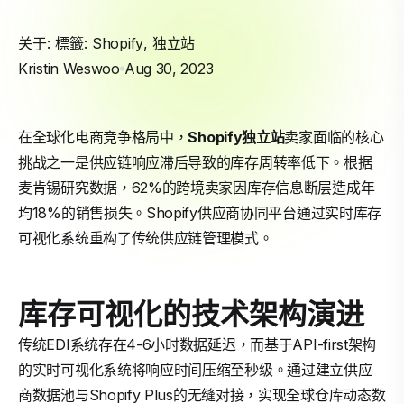
关于: 標籤:
Shopify
,
独立站
Kristin Weswoo
Aug 30, 2023
在全球化电商竞争格局中，
Shopify
独立站
卖家面临的核心
挑战之一是供应链响应滞后导致的库存周转率低下。根据
麦肯锡研究数据，62%的跨境卖家因库存信息断层造成年
均18%的销售损失。Shopify供应商协同平台通过实时库存
可视化系统重构了传统供应链管理模式。
库存可视化的技术架构演进
传统EDI系统存在4-6小时数据延迟，而基于API-first架构
的实时可视化系统将响应时间压缩至秒级。通过建立供应
商数据池与Shopify Plus的无缝对接，实现全球仓库动态数