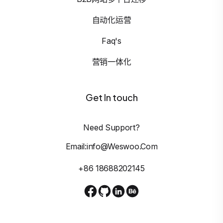
自动化运营
Faq's
营销一体化
Get In touch
Need Support?
Email:info@weswoo.com
+86 18688202145