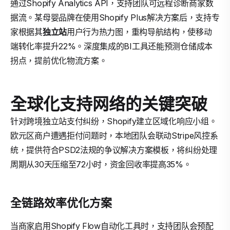
通过Shopify Analytics API，支持团队可远程诊断商家数
据流。某母婴品牌在使用Shopify Plus解决方案后，支持专
家根据其
独立站
用户行为热力图，重构导航结构，使移动
端转化率提升22%。深度集成的BI工具还能预测仓储成本
拐点，提前优化物流方案。
全球化支持网络的关键突破
针对跨境独立站支付纠纷，Shopify建立区域化响应小组。
欧元区商户遭遇拒付问题时，本地团队会联动Stripe风控系
统，提供符合PSD2法规的争议解决方案模板，将纠纷处理
周期从30天压缩至72小时，资金回收率提高35%。
全链路效率优化方案
当商家启用Shopify Flow自动化工具时，支持团队会预配