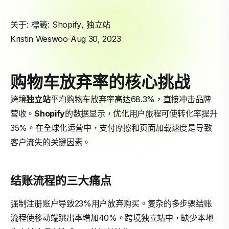
关于: 標籤:
Shopify
,
独立站
Kristin Weswoo
Aug 30, 2023
购物车放弃率的核心挑战
跨境
独立站
平均购物车放弃率高达68.3%，直接冲击品牌
营收。
Shopify
的数据显示，优化用户旅程可使转化率提升
35%。在全球化运营中，支付摩擦和页面加载速度是导致
客户流失的关键因素。
结账流程的三大痛点
强制注册账户导致23%用户放弃购买。复杂的多步骤结账
流程使移动端跳出率增加40%。跨境独立站中，缺少本地