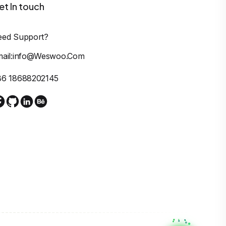
et In touch
eed Support?
mail:info@weswoo.com
86 18688202145