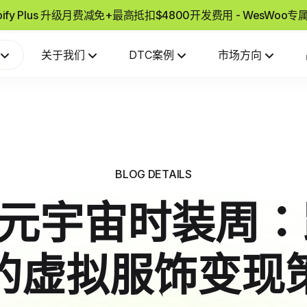
pify Plus 升级月费减免+最高抵扣$4800开发费用 - WesWoo
关于我们
DTC案例
市场方向
BLOG DETAILS
ify元宇宙时装周
的虚拟服饰变现