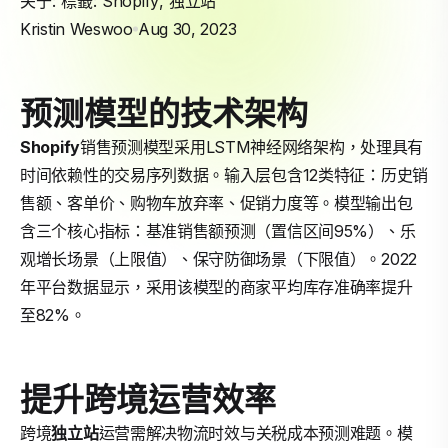
关于: 標籤:
Shopify
,
独立站
Kristin Weswoo
Aug 30, 2023
预测模型的技术架构
Shopify
销售预测模型采用LSTM神经网络架构，处理具有
时间依赖性的交易序列数据。输入层包含12类特征：历史销
售额、客单价、购物车放弃率、促销力度等。模型输出包
含三个核心指标：基准销售额预测（置信区间95%）、乐
观增长场景（上限值）、保守防御场景（下限值）。2022
年平台数据显示，采用该模型的商家平均库存准确率提升
至82%。
提升跨境运营效率
跨境
独立站
运营需解决物流时效与关税成本预测难题。模