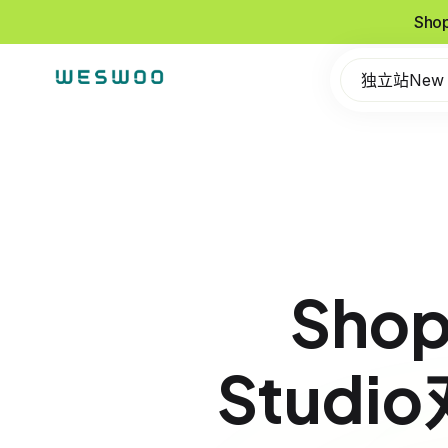
Sho
独立站New
Shop
Stud