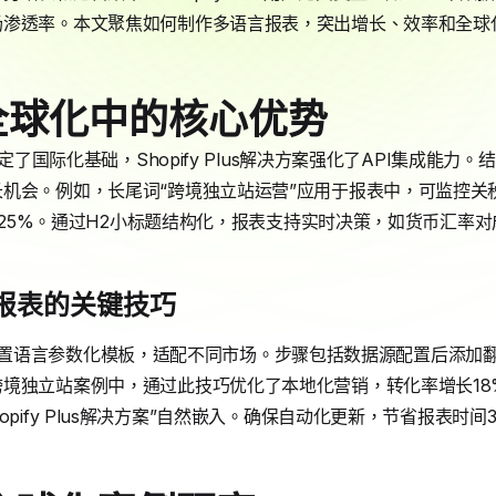
场渗透率。本文聚焦如何制作多语言报表，突出增长、效率和全球
y在全球化中的核心优势
定了国际化基础，Shopify Plus解决方案强化了API集成能力。结合L
机会。例如，长尾词“跨境独立站运营”应用于报表中，可监控关
提升25%。通过H2小标题结构化，报表支持实时决策，如货币汇率
报表的关键技巧
中，商家设置语言参数化模板，适配不同市场。步骤包括数据源配置后添
独立站案例中，通过此技巧优化了本地化营销，转化率增长18%。Sh
pify Plus解决方案”自然嵌入。确保自动化更新，节省报表时间