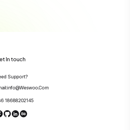
et In touch
eed Support?
mail:info@weswoo.com
86 18688202145