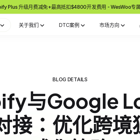
pify Plus 升级月费减免+最高抵扣$4800开发费用 - WesWoo
关于我们
DTC案例
市场方向
BLOG DETAILS
ify与Google L
io对接：优化跨