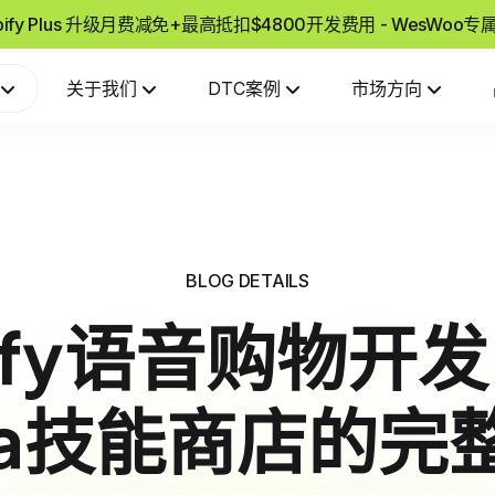
pify Plus 升级月费减免+最高抵扣$4800开发费用 - WesWoo
关于我们
DTC案例
市场方向
BLOG DETAILS
pify语音购物开
exa技能商店的完