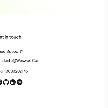
et In touch
eed Support?
mail:info@weswoo.com
86 18688202145