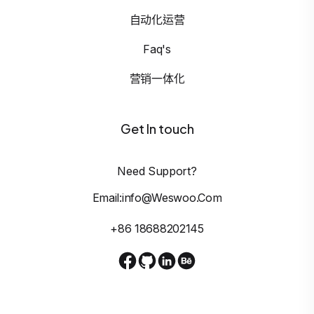
自动化运营
Faq's
营销一体化
Get In touch
Need Support?
Email:info@weswoo.com
+86 18688202145