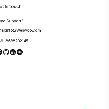
et In touch
eed Support?
mail:info@weswoo.com
86 18688202145