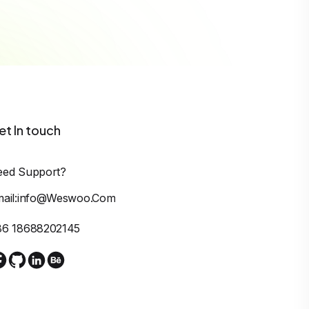
et In touch
eed Support?
mail:info@weswoo.com
86 18688202145