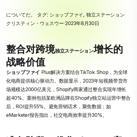
についてだ。 タグ:
ショップファイ
,
独立ステーション
クリスティン・ウェスウー
2023年8月30日
整合对跨境
增长的
独立ステーション
战略价值
ショップファイ
Plus解决方案结合TikTok Shop，为全球
化电商提供核心驱动力。数据显示，2023年短视频带货市
场规模达2000亿美元，Shopify商家通过整合实现年增长
超40%。案例包括某欧洲品牌在Shopify独立站运营中整合
后，ROI提升55%。避免营销话术，聚焦数据：如
eMarketer报告指出，社交电商效率提升30%。