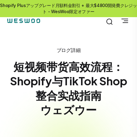
Shopify Plusアップグレード月額料金割引 + 最大$4800開発費クレジッ
ト - WesWoo限定オファー
ブログ詳細
短视频带货高效流程：
Shopify与TikTok Shop
整合实战指南
ウェズウー