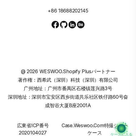
+86 18688202145
@
2026
WESWOO.Shopify Plusパートナー
著作権：西希武（深圳）科技（深圳）有限公司
广州地址：广州市番禺区石楼镇莲兴路3号
深圳地址：深圳市宝安区西乡街道共乐社区铁仔路60号奋
成智谷大厦B座2001A
広東省ICP番号
Case.weswoo.com特撮ショー
2020104027
ケース
ケースに入る