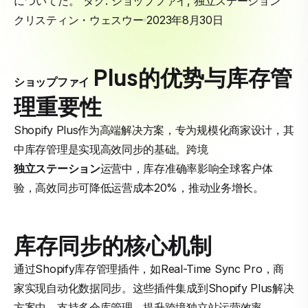
についてだ。 タグ:
ショップファイ
,
独立ステーション
クリスティン・ウェスウー
2023年8月30日
Plus的优势与库存管
ショップファイ
理重要性
Shopify Plus作为高端解决方案，专为规模化商家设计，其
中库存管理是实现高效同步的基础。跨境
独立ステーション
运营中，库存准确率影响全球客户体
验，高效同步可降低运营成本20%，推动业务增长。
库存同步的核心机制
通过Shopify库存管理插件，如Real-Time Sync Pro，商
家实现自动化数据同步。这些插件集成到Shopify Plus解决
方案中，支持多仓库管理，提升跨境独立站运营效率。