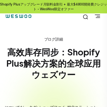
Shopify Plusアップグレード月額料金割引 + 最大$4800開発費クレジッ
ト - WesWoo限定オファー
ブログ詳細
高效库存同步：Shopify
Plus解决方案的全球应用
ウェズウー