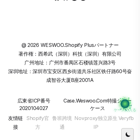
@
2026
WESWOO.Shopify Plusパートナー
著作権：西希武（深圳）科技（深圳）有限公司
广州地址：广州市番禺区石楼镇莲兴路3号
深圳地址：深圳市宝安区西乡街道共乐社区铁仔路60号奋
成智谷大厦B座2001A
広東省ICP番号
Case.weswoo.com特撮ショー
2020104027
ケース
ケースに入る
友情链
Shopify官
鲁班跨境
Novproxy独立原生
Veryfb
接
方
通
IP