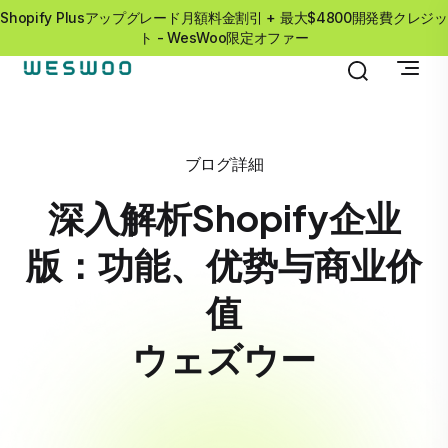
Shopify Plusアップグレード月額料金割引 + 最大$4800開発費クレジッ
ト - WesWoo限定オファー
ブログ詳細
深入解析Shopify企业
版：功能、优势与商业价
值
ウェズウー