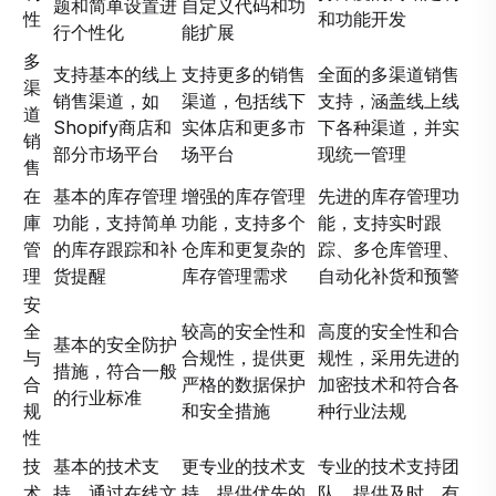
题和简单设置进
自定义代码和功
性
和功能开发
行个性化
能扩展
多
支持基本的线上
支持更多的销售
全面的多渠道销售
渠
销售渠道，如
渠道，包括线下
支持，涵盖线上线
道
Shopify商店和
实体店和更多市
下各种渠道，并实
销
部分市场平台
场平台
现统一管理
售
在
基本的库存管理
增强的库存管理
先进的库存管理功
庫
功能，支持简单
功能，支持多个
能，支持实时跟
管
的库存跟踪和补
仓库和更复杂的
踪、多仓库管理、
理
货提醒
库存管理需求
自动化补货和预警
安
全
较高的安全性和
高度的安全性和合
基本的安全防护
与
合规性，提供更
规性，采用先进的
措施，符合一般
合
严格的数据保护
加密技术和符合各
的行业标准
规
和安全措施
种行业法规
性
技
基本的技术支
更专业的技术支
专业的技术支持团
术
持，通过在线文
持，提供优先的
队，提供及时、有