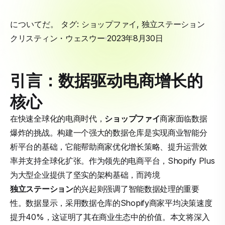
についてだ。 タグ:
ショップファイ
,
独立ステーション
クリスティン・ウェスウー
2023年8月30日
引言：数据驱动电商增长的
核心
在快速全球化的电商时代，
ショップファイ
商家面临数据
爆炸的挑战。构建一个强大的数据仓库是实现商业智能分
析平台的基础，它能帮助商家优化增长策略、提升运营效
率并支持全球化扩张。作为领先的电商平台，Shopify Plus
为大型企业提供了坚实的架构基础，而跨境
独立ステーション
的兴起则强调了智能数据处理的重要
性。数据显示，采用数据仓库的Shopify商家平均决策速度
提升40%，这证明了其在商业生态中的价值。本文将深入