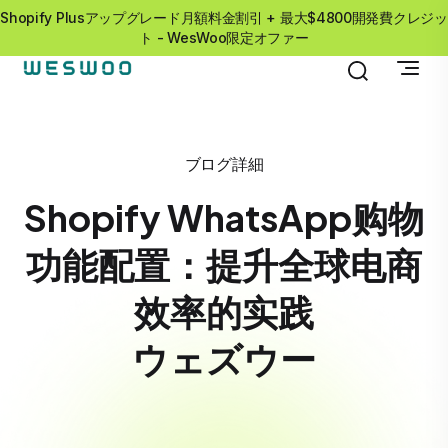
Shopify Plusアップグレード月額料金割引 + 最大$4800開発費クレジッ
ト - WesWoo限定オファー
ブログ詳細
Shopify WhatsApp购物
功能配置：提升全球电商
效率的实践
ウェズウー