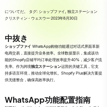
についてだ。 タグ:
ショップファイ
,
独立ステーション
クリスティン・ウェスウー
2023年8月30日
中抜き
ショップファイ
WhatsApp购物功能通过对话式界面革新
电商交易，直接提升业务效率。全球数据显示，集成该功
能的Shopify店铺平均订单处理效率提升40%，减少客户流
失率。作为跨境
独立ステーション
运营的关键工具，它支
持多语言环境，推动全球化增长。Shopify Plus解决方案提
供无缝整合，确保高效率执行。
WhatsApp功能配置指南