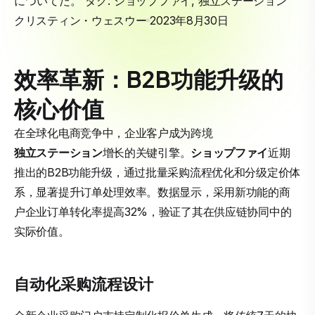
についてだ。 タグ:
ショップファイ
,
独立ステーション
クリスティン・ウェスウー
2023年8月30日
效率革新：B2B功能升级的
核心价值
在全球化电商竞争中，企业客户成为跨境
独立ステーション
增长的关键引擎。
ショップファイ
近期
推出的B2B功能升级，通过批量采购流程优化和分级定价体
系，显著提升订单处理效率。数据显示，采用新功能的商
户企业订单转化率提高32%，验证了其在供应链协同中的
实际价值。
自动化采购流程设计