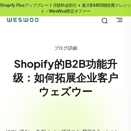
Shopify Plusアップグレード月額料金割引 + 最大$4800開発費クレジッ
ト - WesWoo限定オファー
ブログ詳細
Shopify的B2B功能升
级：如何拓展企业客户
ウェズウー