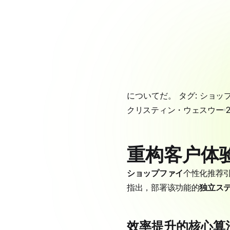
についてだ。 タグ:
ショッ
クリスティン・ウェスウー
重构客户体
ショップファイ
个性化推荐引
指出，部署该功能的
独立ス
效率提升的核心算