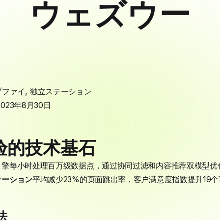
ウェズウー
プファイ
,
独立ステーション
2023年8月30日
验的技术基石
擎每小时处理百万级数据点，通过协同过滤和内容推荐双模型优化展示
テーション
平均减少23%的页面跳出率，客户满意度指数提升19
法