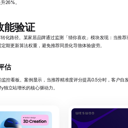
升26%。
效能验证
转化路径。某家居品牌通过监测「猜你喜欢」模块发现：当推荐商
需定期更新算法权重，避免推荐同质化导致体验疲劳。
评估
的监控看板。案例显示，当推荐精准度评分提高0.5分时，客户自
ify独立站增长的核心驱动力。