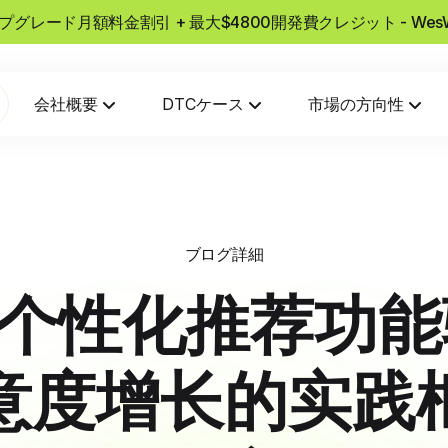
usアップグレード月額料金割引 + 最大$4800開発費クレジット - W
会社概要
DTCケース
市場の方向性
ブログ詳細
ify个性化推荐功
意度增长的实践