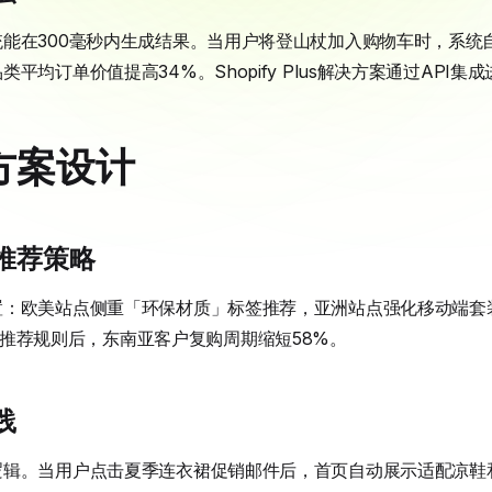
能在300毫秒内生成结果。当用户将登山杖加入购物车时，系统
平均订单价值提高34%。Shopify Plus解决方案通过API
方案设计
推荐策略
置：欧美站点侧重「环保材质」标签推荐，亚洲站点强化移动端套
设置区域化推荐规则后，东南亚客户复购周期缩短58%。
践
逻辑。当用户点击夏季连衣裙促销邮件后，首页自动展示适配凉鞋