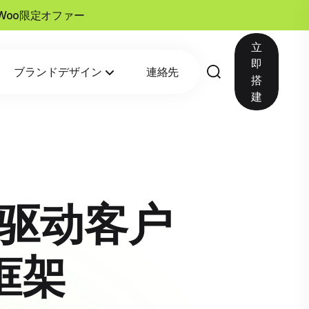
esWoo限定オファー
立
即
ブランドデザイン
連絡先
搭
建
能驱动客户
框架