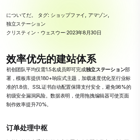
についてだ。 タグ:
ショップファイ
,
アマゾン
,
独立ステーション
クリスティン・ウェスウー
2023年8月30日
效率优先的建站体系
初创团队平均仅需1.5名成员即可完成
独立ステーション
部
署，模板库提供180+响应式主题，加载速度优化至行业标
准的1.8倍。SSL证书自动配置保障支付安全，避免98%的
初级安全漏洞风险。数据表明，使用拖拽编辑器可使页面
制作效率提升70%。
订单处理中枢