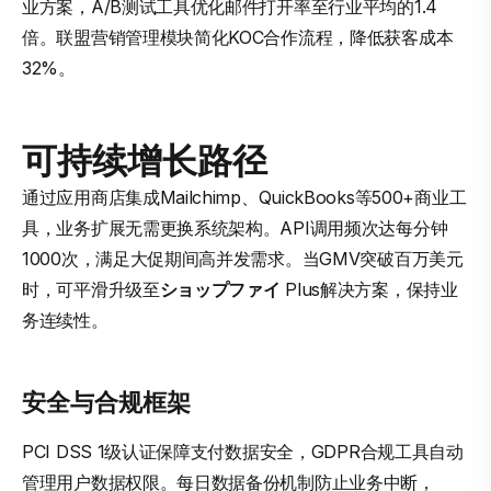
业方案，A/B测试工具优化邮件打开率至行业平均的1.4
倍。联盟营销管理模块简化KOC合作流程，降低获客成本
32%。
可持续增长路径
通过应用商店集成Mailchimp、QuickBooks等500+商业工
具，业务扩展无需更换系统架构。API调用频次达每分钟
1000次，满足大促期间高并发需求。当GMV突破百万美元
时，可平滑升级至
ショップファイ
Plus解决方案，保持业
务连续性。
安全与合规框架
PCI DSS 1级认证保障支付数据安全，GDPR合规工具自动
管理用户数据权限。每日数据备份机制防止业务中断，