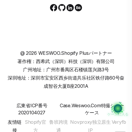
@
2026
WESWOO.Shopify Plusパートナー
著作権：西希武（深圳）科技（深圳）有限公司
广州地址：广州市番禺区石楼镇莲兴路3号
深圳地址：深圳市宝安区西乡街道共乐社区铁仔路60号奋
成智谷大厦B座2001A
広東省ICP番号
Case.weswoo.com特撮ショー
2020104027
ケース
ケースに入る
友情链
Shopify官
鲁班跨境
Novproxy独立原生
Veryfb
接
方
通
IP