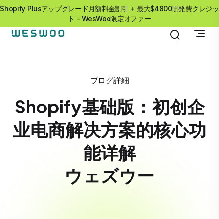
Shopify Plusアップグレード月額料金割引 + 最大$4800開発費クレジッ
ト - WesWoo限定オファー
ブログ詳細
Shopify基础版：初创企
业电商解决方案的核心功
能详解
ウェズウー