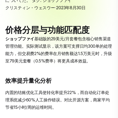
についてだ。 タグ:
ショップファイ
クリスティン・ウェスウー
2023年8月30日
价格分层与功能匹配度
ショップファイ
基础版的29美元/月套餐包含核心销售渠道
管理功能。实际测试显示，该方案可支撑日均300单的处理
能力，但交易费2%的费率在月销售额达1.5万美元时，升级
至79美元套餐（0.5%费率）将更具成本效益。
效率提升量化分析
内置的结账优化工具使转化率提升22%，而自动化订单处
理系统减少60%人工操作错误。对比开源方案，商家平均
节省15小时/周的运维时间。