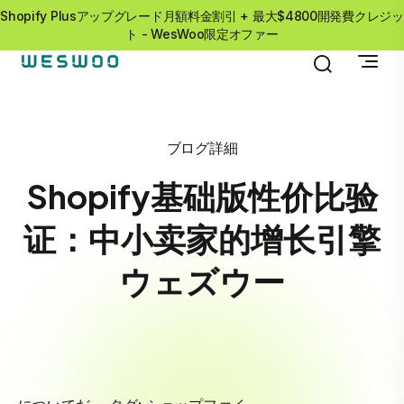
Shopify Plusアップグレード月額料金割引 + 最大$4800開発費クレジッ
ト - WesWoo限定オファー
ブログ詳細
Shopify基础版性价比验
证：中小卖家的增长引擎
ウェズウー