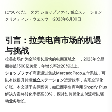
についてだ。 タグ:
ショップファイ
,
独立ステーション
クリスティン・ウェスウー
2023年8月30日
引言：拉美电商市场的机遇
与挑战
拉美市场作为全球增长最快的电商区域之一，2023年交易
额突破1500亿美元，年增长率达20%以上。
ショップファイ
商家通过集成MercadoPago支付系统，可
以有效提升跨境
独立ステーション
运营效率，实现全球化
扩张。本文基于实际案例，如巴西零售商利用Shopify Plus
解决方案将转化率提高30%，探讨如何优化支付流程以驱
动业务增长。