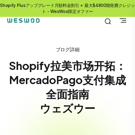
Shopify Plusアップグレード月額料金割引 + 最大$4800開発費クレジッ
ト - WesWoo限定オファー
ブログ詳細
Shopify拉美市场开拓：
MercadoPago支付集成
全面指南
ウェズウー