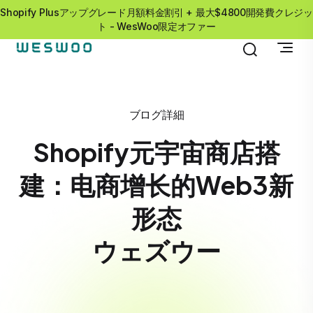
Shopify Plusアップグレード月額料金割引 + 最大$4800開発費クレジッ
ト - WesWoo限定オファー
ブログ詳細
Shopify元宇宙商店搭
建：电商增长的Web3新
形态
ウェズウー