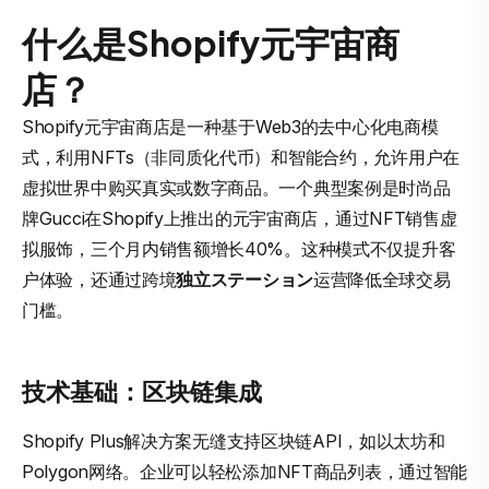
什么是Shopify元宇宙商
店？
Shopify元宇宙商店是一种基于Web3的去中心化电商模
式，利用NFTs（非同质化代币）和智能合约，允许用户在
虚拟世界中购买真实或数字商品。一个典型案例是时尚品
牌Gucci在Shopify上推出的元宇宙商店，通过NFT销售虚
拟服饰，三个月内销售额增长40%。这种模式不仅提升客
户体验，还通过跨境
独立ステーション
运营降低全球交易
门槛。
技术基础：区块链集成
Shopify Plus解决方案无缝支持区块链API，如以太坊和
Polygon网络。企业可以轻松添加NFT商品列表，通过智能