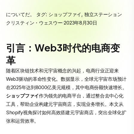
についてだ。 タグ:
ショップファイ
,
独立ステーション
クリスティン・ウェスウー
2023年8月30日
引言：Web3时代的电商变
革
随着区块链技术和元宇宙概念的兴起，电商行业正迎来
Web3驱动的革命性变化。数据显示，全球元宇宙市场预计
在2025年达到8000亿美元规模，其中电商份额快速增长。
ショップファイ
作为领先的电商平台，通过整合去中心化
工具，帮助企业构建元宇宙商店，实现业务增长。本文从
Shopify视角探讨如何高效搭建元宇宙商店，突出全球化扩
张和运营效率。