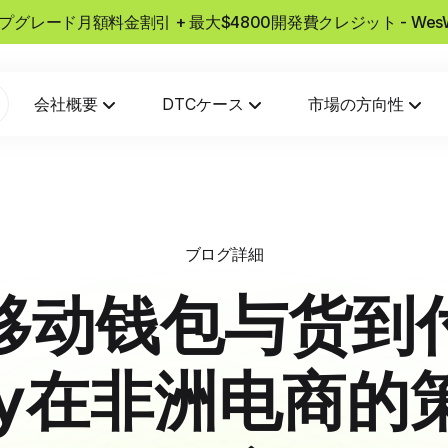
usアップグレード月額料金割引 + 最大$4800開発費クレジット - W
会社概要
DTCケース
市場の方向性
ブログ詳細
移动钱包与货到
ify在非洲电商