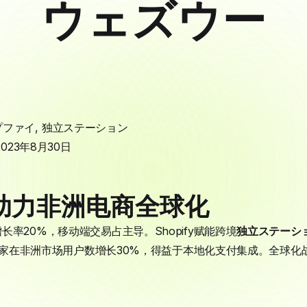
ウェズウー
プファイ
,
独立ステーション
2023年8月30日
助力非洲电商全球化
率20%，移动端交易占主导。Shopify赋能跨境
独立ステーシ
fy商家在非洲市场用户数增长30%，得益于本地化支付集成。全球