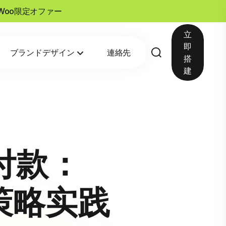
esWoo限定オファー
立
即
ブランドデザイン
連絡先
搭
建
付款：
的策略实践