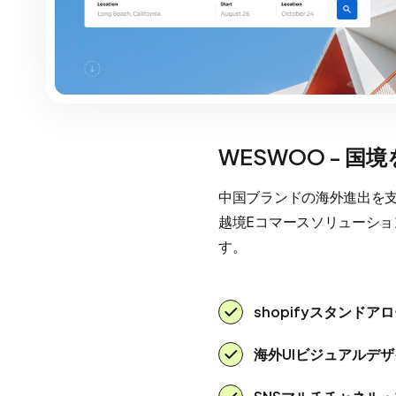
WESWOO - 
中国ブランドの海外進出を支援
越境Eコマースソリューシ
す。
shopifyスタンド
海外UIビジュアルデ