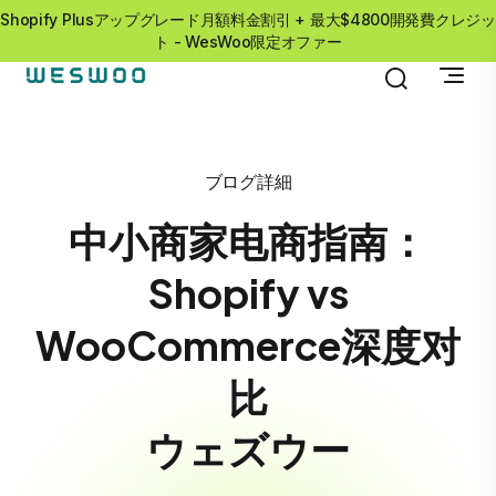
Shopify Plusアップグレード月額料金割引 + 最大$4800開発費クレジッ
ト - WesWoo限定オファー
ブログ詳細
中小商家电商指南：
Shopify vs
WooCommerce深度对
比
ウェズウー