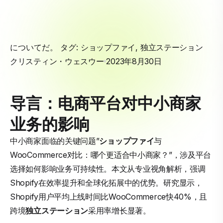
についてだ。 タグ:
ショップファイ
,
独立ステーション
クリスティン・ウェスウー
2023年8月30日
导言：电商平台对中小商家
业务的影响
中小商家面临的关键问题”
ショップファイ
与
WooCommerce对比：哪个更适合中小商家？”，涉及平台
选择如何影响业务可持续性。本文从专业视角解析，强调
Shopify在效率提升和全球化拓展中的优势。研究显示，
Shopify用户平均上线时间比WooCommerce快40%，且
跨境
独立ステーション
采用率增长显著。