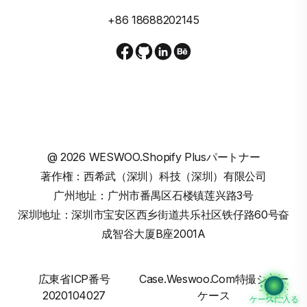
+86 18688202145
@
2026
WESWOO.Shopify Plusパートナー
著作権：西希武（深圳）科技（深圳）有限公司
广州地址：广州市番禺区石楼镇莲兴路3号
深圳地址：深圳市宝安区西乡街道共乐社区铁仔路60号奋
成智谷大厦B座2001A
広東省ICP番号
Case.weswoo.com特撮ショー
2020104027
ケース
ケースに入る