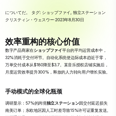
についてだ。 タグ:
ショップファイ
,
独立ステーション
クリスティン・ウェスウー
2023年8月30日
效率重构的核心价值
数字产品商家在
ショップファイ
平台的平均运营成本中，
32%消耗于交付环节。自动化系统使边际成本趋近于零，
万单交付成本从$180降至$3.7。某音乐授权店铺实施后，
月度运营效率提升300%，释放的人力转向用户增长实验。
手动模式的全球化瓶颈
调研显示：57%的跨境
独立ステーション
因交付延迟损失
南美订单；东欧地区因人工时差导致15%许可证重复发送。