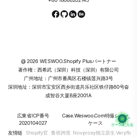
@
2026
WESWOO.Shopify Plusパートナー
著作権：西希武（深圳）科技（深圳）有限公司
广州地址：广州市番禺区石楼镇莲兴路3号
深圳地址：深圳市宝安区西乡街道共乐社区铁仔路60号奋
成智谷大厦B座2001A
広東省ICP番号
Case.weswoo.com特撮ショー
2020104027
ケース
ケースに入る
友情链
Shopify官
鲁班跨境
Novproxy独立原生
Veryfb