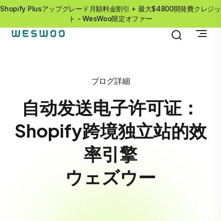
Shopify Plusアップグレード月額料金割引 + 最大$4800開発費クレジッ
ト - WesWoo限定オファー
ブログ詳細
自动发送电子许可证：
Shopify跨境独立站的效
率引擎
ウェズウー