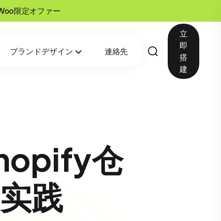
esWoo限定オファー
立
即
ブランドデザイン
連絡先
搭
建
pify仓
实践