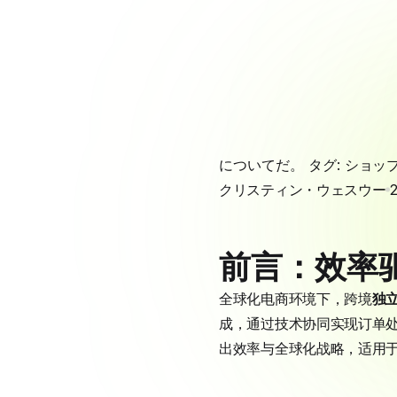
についてだ。 タグ:
ショッ
クリスティン・ウェスウー
前言：效率
全球化电商环境下，跨境
独
成，通过技术协同实现订单处理
出效率与全球化战略，适用于