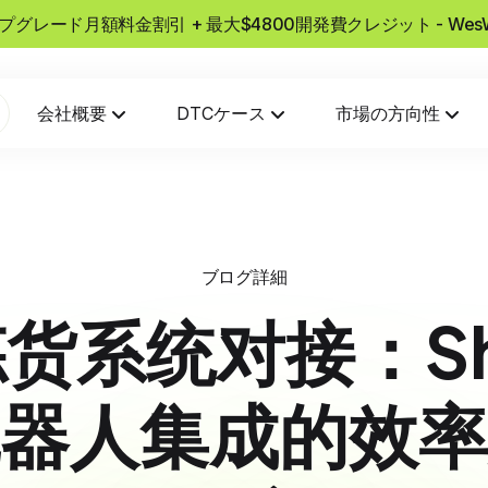
usアップグレード月額料金割引 + 最大$4800開発費クレジット - W
会社概要
DTCケース
市場の方向性
ブログ詳細
货系统对接：Sho
器人集成的效率