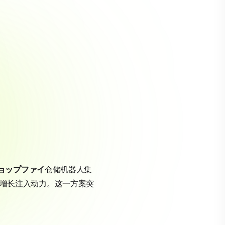
ョップファイ
仓储机器人集
品牌增长注入动力。这一方案突