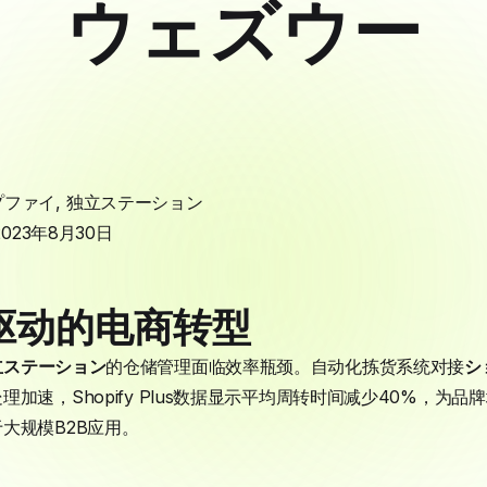
ウェズウー
プファイ
,
独立ステーション
2023年8月30日
驱动的电商转型
立ステーション
的仓储管理面临效率瓶颈。自动化拣货系统对接
シ
加速，Shopify Plus数据显示平均周转时间减少40%，为
大规模B2B应用。