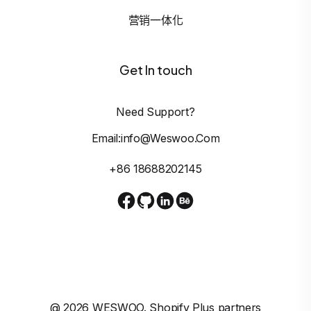
营销一体化
Get In touch
Need Support?
Email:info@weswoo.com
+86 18688202145
@
2026
WESWOO. Shopify Plus partners