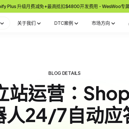
pify Plus 升级月费减免+最高抵扣$4800开发费用 - WesWoo
关于我们
DTC案例
市场方向
BLOG DETAILS
站运营：Shopif
人24/7自动