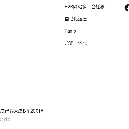
B2B网站多平台迁移
自动化运营
Faq's
营销一体化
智谷大厦B座2001A
eryfb