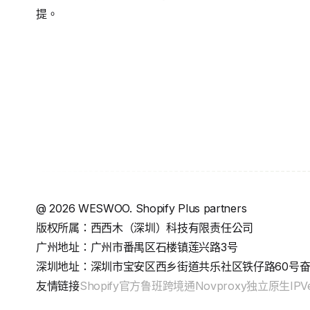
提。
@
2026
WESWOO. Shopify Plus partners
版权所属：西西木（深圳）科技有限责任公司
广州地址：广州市番禺区石楼镇莲兴路3号
深圳地址：深圳市宝安区西乡街道共乐社区铁仔路60号奋成
友情链接
Shopify官方
鲁班跨境通
Novproxy独立原生IP
V