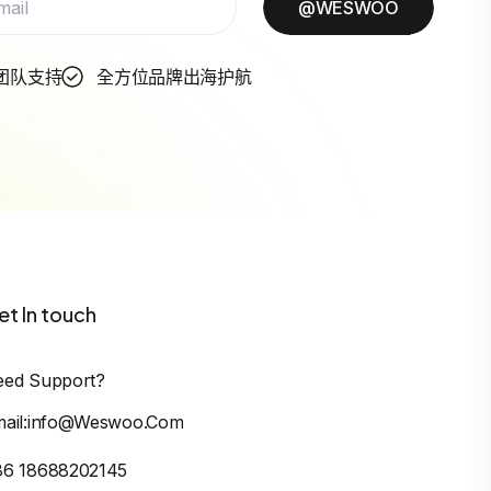
@WESWOO
团队支持
全方位品牌出海护航
et In touch
eed Support?
mail:info@weswoo.com
86 18688202145