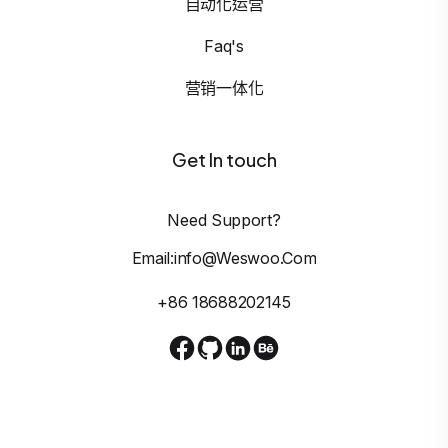
自动化运营
Faq's
营销一体化
Get In touch
Need Support?
Email:info@weswoo.com
+86 18688202145