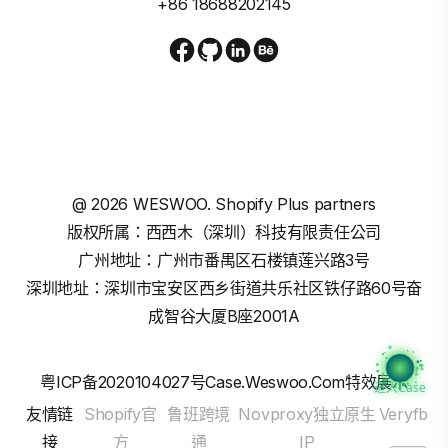
+86 18688202145
@
2026
WESWOO. Shopify Plus partners
版权所属：西西木（深圳）科技有限责任公司
广州地址：广州市番禺区石楼镇莲兴路3号
深圳地址：深圳市宝安区西乡街道共乐社区铁仔路60号奋
成智谷大厦B座2001A
粤ICP备2020104027号
Case.weswoo.com特效展示
进入Case
友情链
Shopify官
鲁班跨境
Novproxy独立原生
Veryfb
接
方
通
IP