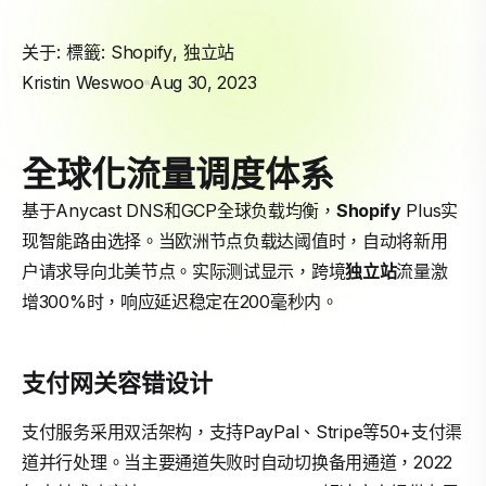
关于: 標籤:
Shopify
,
独立站
Kristin Weswoo
Aug 30, 2023
全球化流量调度体系
基于Anycast DNS和GCP全球负载均衡，
Shopify
Plus实
现智能路由选择。当欧洲节点负载达阈值时，自动将新用
户请求导向北美节点。实际测试显示，跨境
独立站
流量激
增300%时，响应延迟稳定在200毫秒内。
支付网关容错设计
支付服务采用双活架构，支持PayPal、Stripe等50+支付渠
道并行处理。当主要通道失败时自动切换备用通道，2022