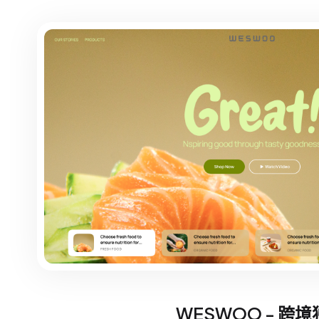
WESWOO - 跨