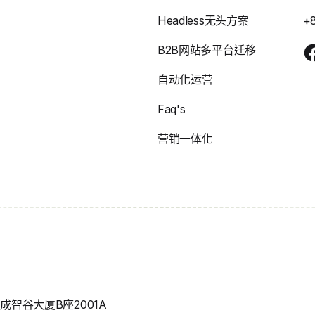
Headless无头方案
+
B2B网站多平台迁移
自动化运营
Faq's
营销一体化
智谷大厦B座2001A