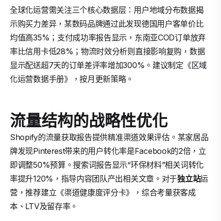
全球化运营需关注三个核心数据层：用户地域分布数据揭
示购买力差异，某数码品牌通过此发现德国用户客单价比
均值高35%；支付成功率报告显示，东南亚COD订单放弃
率比信用卡低28%；物流时效分析则直接影响复购，数据
显示配送超7天的订单差评率增加300%。建议制定《区域
化运营数据手册》，按月更新策略。
流量结构的战略性优化
Shopify的流量获取报告提供精准渠道效果评估。某家居品
牌发现Pinterest带来的用户转化率是Facebook的2倍，立
即调整50%预算。搜索词报告显示“环保材料”相关词转化
率提升120%，指导内容团队产出相关文章。对于
独立站
运
营，推荐建立《渠道健康度评分卡》，综合考量获客成
本、LTV及留存率。