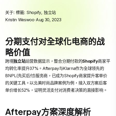
关于: 標籤:
Shopify
,
独立站
Kristin Weswoo
Aug 30, 2023
分期支付对全球化电商的战
略价值
跨境
独立站
运营数据显示，整合分期付款的
Shopify
商家平
均转化率提升37%。Afterpay与Klarna作为全球领先的
BNPL(先买后付)服务商，已成为Shopify商家提升客单价
的关键工具。以北美时尚品牌案例为例，接入双方案后客
单价增长52%，证明灵活支付对消费者决策的直接影响。
Afterpay方案深度解析