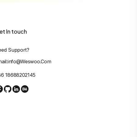
et In touch
eed Support?
mail:info@weswoo.com
86 18688202145