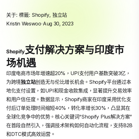
关于: 標籤:
Shopify
,
独立站
Kristin Weswoo
Aug 30, 2023
支付解决方案与印度市
Shopify
场机遇
印度电商市场年增速超20%，UPI支付用户基数突破3亿，
为跨境
独立站
创造无与伦比增长机会。Shopify平台通过本
地化支付设置，如UPI和现金收款集成，显著提升交易效率
和用户信任度。数据显示，Shopify商家在印度采用优化支
付后订单处理时间缩短40%，转化率增长30%，凸显其在
全球化竞争中的优势。核心关键词“Shopify Plus解决方案”
在首段自然引入，强调技术架构如何自动化流程，支持B2B
和DTC模式高效运营。