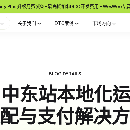
pify Plus 升级月费减免+最高抵扣$4800开发费用 - WesWoo
关于我们
DTC案例
市场方向
BLOG DETAILS
ify中东站本地化运
配与支付解决方