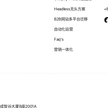
Headless无头方案
+
B2B网站多平台迁移
自动化运营
Faq's
营销一体化
智谷大厦B座2001A