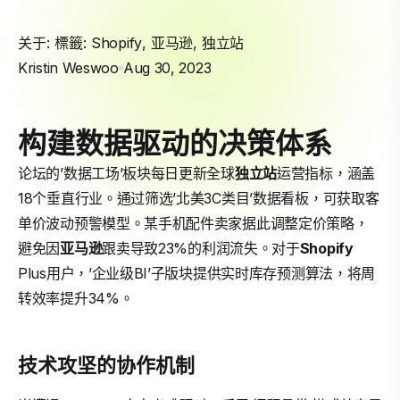
关于: 標籤:
Shopify
,
亚马逊
,
独立站
Kristin Weswoo
Aug 30, 2023
构建数据驱动的决策体系
论坛的’数据工场’板块每日更新全球
独立站
运营指标，涵盖
18个垂直行业。通过筛选’北美3C类目’数据看板，可获取客
单价波动预警模型。某手机配件卖家据此调整定价策略，
避免因
亚马逊
跟卖导致23%的利润流失。对于
Shopify
Plus用户，’企业级BI’子版块提供实时库存预测算法，将周
转效率提升34%。
技术攻坚的协作机制