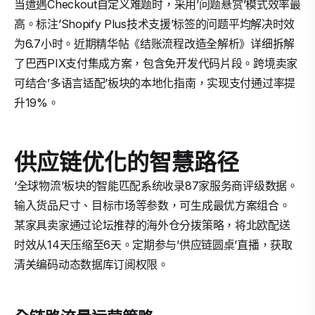
当遭遇Checkout自定义难题时，采用’问题悬赏’模式效率最
高。标注’Shopify Plus技术支援’标签的问题平均解决时效
为6.7小时。近期精华帖《结账流程改造全解析》详细拆解
了巴西PIX支付集成方案，包含免开发代码片段。跨境卖家
可结合’多语言适配’板块的本地化指南，实现支付通过率提
升19%。
供应链优化的智慧路径
‘全球物流’板块的智能匹配系统收录87家服务商评级数据。
输入货品尺寸、目标市场等参数，可生成最优方案组合。
某家具卖家通过论坛推荐的海外仓分拨策略，将北欧配送
时效从14天压缩至6天。定期参与’供应链圆桌’直播，获取
清关编码动态数据库订阅权限。